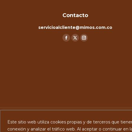
Contacto
servicioalcliente@mimos.com.co
Encuéntranos en:
Facebook
X
Instagram
page
page
page
opens
opens
opens
in
in
in
new
new
new
window
window
window
Este sitio web utiliza cookies propias y de terceros que tiene
conexión y analizar el tráfico web. Al aceptar o continuar en 