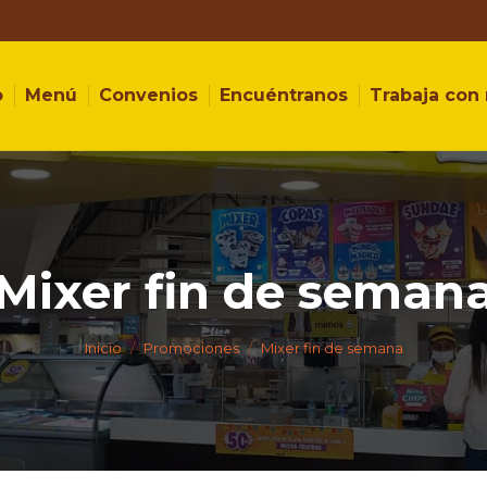
o
Menú
Convenios
Encuéntranos
Trabaja con
Mixer fin de seman
Estás aquí:
Inicio
Promociones
Mixer fin de semana