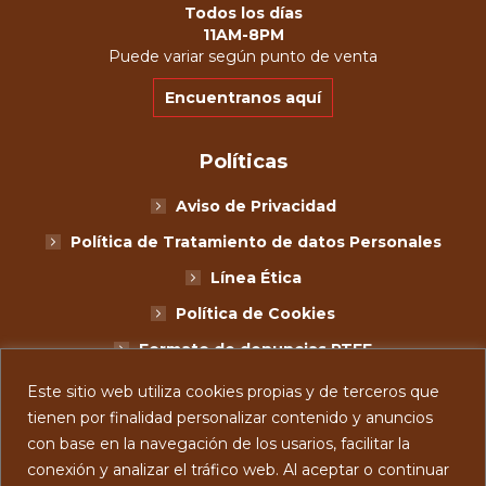
in
in
in
Todos los días
new
new
new
11AM-8PM
Puede variar según punto de venta
window
window
window
Encuentranos aquí
Políticas
Aviso de Privacidad
Política de Tratamiento de datos Personales
Línea Ética
Política de Cookies
Formato de denuncias PTEE
Términos y Condiciones
Este sitio web utiliza cookies propias y de terceros que
tienen por finalidad personalizar contenido y anuncios
Legales Promos
con base en la navegación de los usarios, facilitar la
GÁNATE UN PLAN ARÁCNIDO CON MIMO’S®
conexión y analizar el tráfico web. Al aceptar o continuar