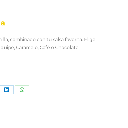
sa
lla, combinado con tu salsa favorita. Elige
quipe, Caramelo, Café o Chocolate.
re
Share
Share
on
on
terest
LinkedIn
WhatsApp