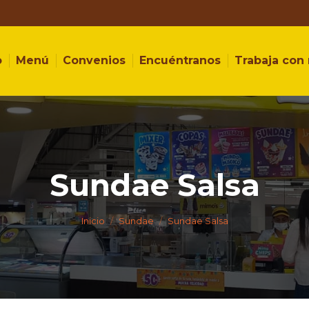
o
Menú
Convenios
Encuéntranos
Trabaja con
Sundae Salsa
Estás aquí:
Inicio
Sundae
Sundae Salsa