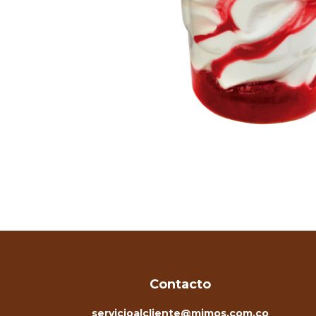
Contacto
servicioalcliente@mimos.com.co