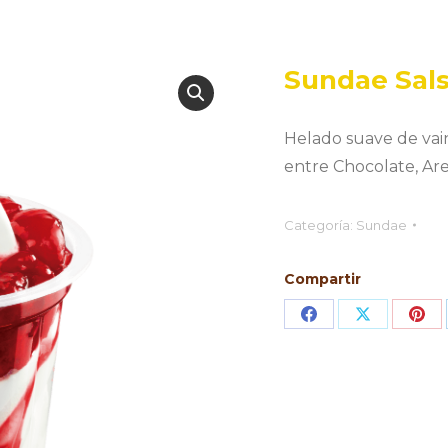
Sundae Sal
Helado suave de vaini
entre Chocolate, Are
Categoría:
Sundae
Compartir
Share
Share
Sha
on
on
on
Facebook
X
Pin