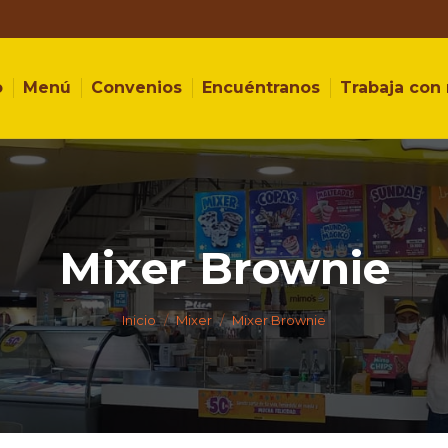
o
Menú
Convenios
Encuéntranos
Trabaja con
Mixer Brownie
Estás aquí:
Inicio
Mixer
Mixer Brownie