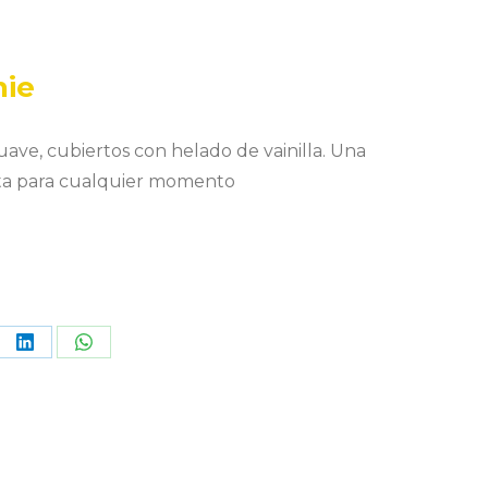
nie
ave, cubiertos con helado de vainilla. Una
ta para cualquier momento
re
Share
Share
on
on
terest
LinkedIn
WhatsApp