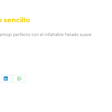
 sencillo
antojo perfecto con el infaltable helado suave
re
Share
Share
on
on
terest
LinkedIn
WhatsApp