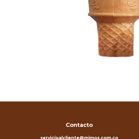
Contacto
servicioalcliente@mimos.com.co