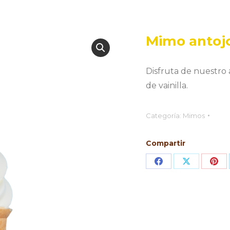
Mimo antojo
Disfruta de nuestro 
de vainilla.
Categoría:
Mimos
Compartir
Share
Share
Sha
on
on
on
Facebook
X
Pin