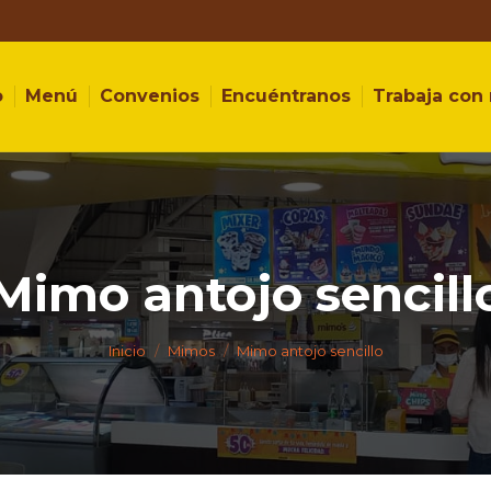
o
Menú
Convenios
Encuéntranos
Trabaja con
Mimo antojo sencill
Estás aquí:
Inicio
Mimos
Mimo antojo sencillo