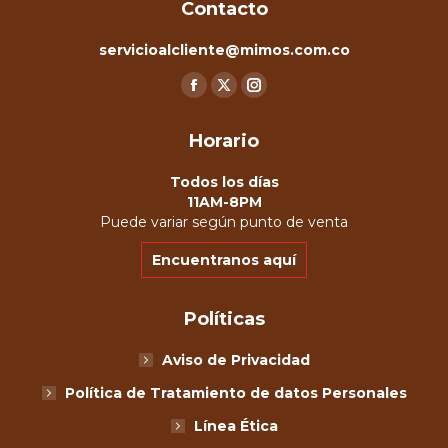
Contacto
servicioalcliente@mimos.com.co
Encuéntranos en:
Facebook
X
Instagram
page
page
page
Horario
opens
opens
opens
in
in
in
Todos los días
new
new
new
11AM-8PM
Puede variar según punto de venta
window
window
window
Encuentranos aquí
Políticas
Aviso de Privacidad
Política de Tratamiento de datos Personales
Línea Ética