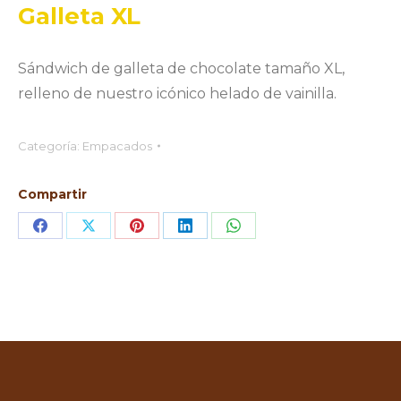
Galleta XL
Sándwich de galleta de chocolate tamaño XL,
relleno de nuestro icónico helado de vainilla.
Categoría:
Empacados
Compartir
Share
Share
Share
Share
Share
on
on
on
on
on
Facebook
X
Pinterest
LinkedIn
WhatsApp