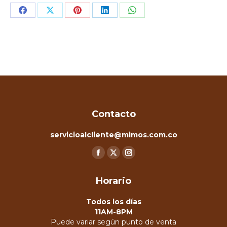
Share
Share
Share
Share
Share
on
on
on
on
on
Facebook
X
Pinterest
LinkedIn
WhatsApp
Contacto
servicioalcliente@mimos.com.co
Encuéntranos en:
Facebook
X
Instagram
page
page
page
Horario
opens
opens
opens
in
in
in
Todos los días
new
new
new
11AM-8PM
Puede variar según punto de venta
window
window
window