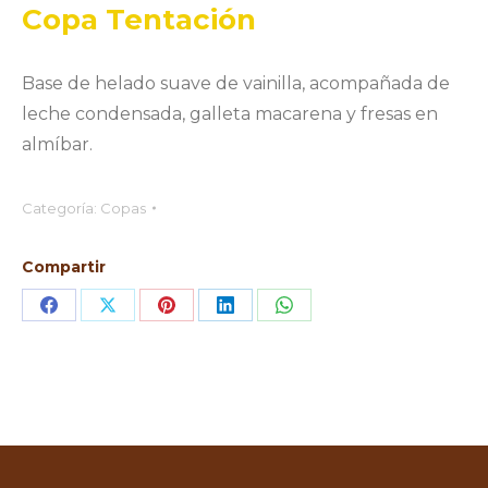
Copa Tentación
Base de helado suave de vainilla, acompañada de
leche condensada, galleta macarena y fresas en
almíbar.
Categoría:
Copas
Compartir
Share
Share
Share
Share
Share
on
on
on
on
on
Facebook
X
Pinterest
LinkedIn
WhatsApp