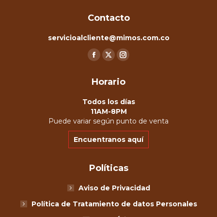
Contacto
servicioalcliente@mimos.com.co
Encuéntranos en:
Facebook
X
Instagram
page
page
page
Horario
opens
opens
opens
in
in
in
Todos los días
new
new
new
11AM-8PM
Puede variar según punto de venta
window
window
window
Encuentranos aquí
Políticas
Aviso de Privacidad
Política de Tratamiento de datos Personales