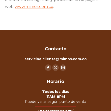
web
www.mimos.com.co
.
Contacto
servicioalcliente@mimos.com.co
Encuéntranos en:
Facebook
X
Instagram
page
page
page
Horario
opens
opens
opens
in
in
in
Todos los días
new
new
new
11AM-8PM
Puede variar según punto de venta
window
window
window