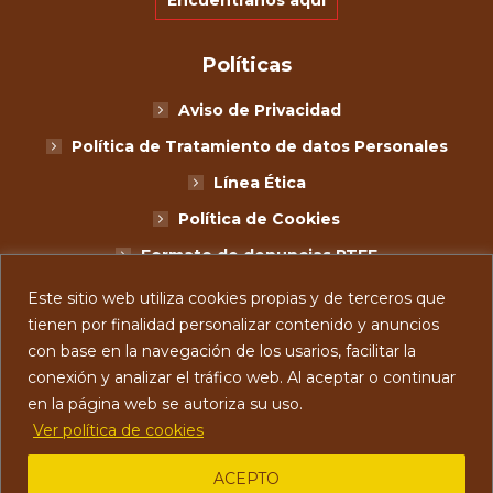
Encuentranos aquí
Políticas
Aviso de Privacidad
Política de Tratamiento de datos Personales
Línea Ética
Política de Cookies
Formato de denuncias PTEE
Términos y Condiciones
Este sitio web utiliza cookies propias y de terceros que
tienen por finalidad personalizar contenido y anuncios
Legales Promos
con base en la navegación de los usarios, facilitar la
GÁNATE UN PLAN ARÁCNIDO CON MIMO’S®
conexión y analizar el tráfico web. Al aceptar o continuar
en la página web se autoriza su uso.
Ver política de cookies
ACEPTO
Mimos® - 2026. Todos los derechos reservados.